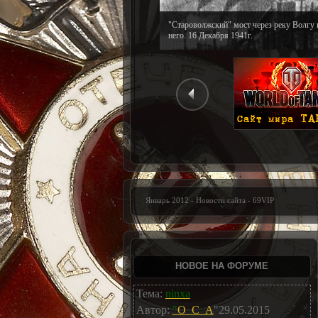
"Староволжский" мост через реку Волгу 
него. 16 Декабря 1941г.
Январь 2012 - Новости сайта - 69VIP
НОВОЕ НА ФОРУМЕ
Тема:
ninxa
Автор:
"
O_C_A
"29.05.2015