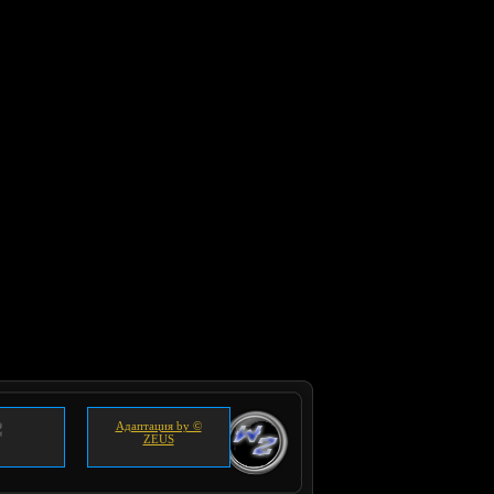
Адаптация by ©
ZEUS