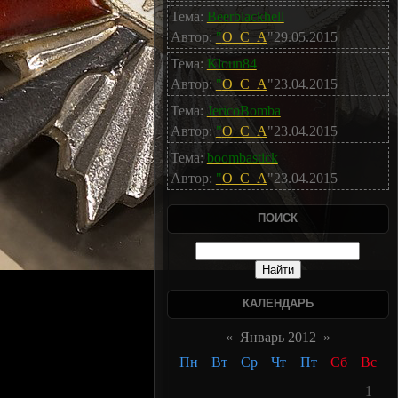
Тема:
Beerblackhell
Автор:
"
O_C_A
"29.05.2015
Тема:
Kloun84
Автор:
"
O_C_A
"23.04.2015
Тема:
JericoBomba
Автор:
"
O_C_A
"23.04.2015
Тема:
boombastick
Автор:
"
O_C_A
"23.04.2015
ПОИСК
КАЛЕНДАРЬ
«
Январь 2012
»
Пн
Вт
Ср
Чт
Пт
Сб
Вс
1