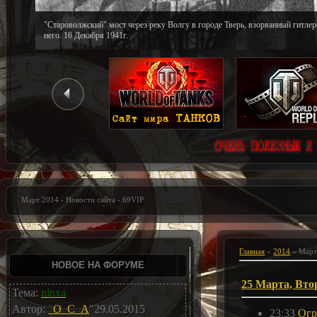
"Староволжский" мост через реку Волгу в городе Тверь, взорванный гитле
него. 16 Декабря 1941г.
Март 2014 - Новости сайта - 69VIP
Главная
»
2014
»
Мар
НОВОЕ НА ФОРУМЕ
25 Марта, Вто
Тема:
ninxa
Автор:
"
O_C_A
"29.05.2015
23:33
Огр