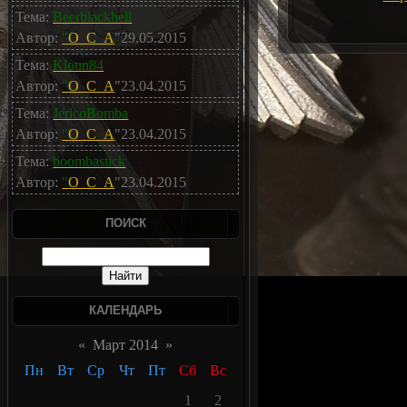
Тема:
Beerblackhell
Автор:
"
O_C_A
"29.05.2015
Тема:
Kloun84
Автор:
"
O_C_A
"23.04.2015
Тема:
JericoBomba
Автор:
"
O_C_A
"23.04.2015
Тема:
boombastick
Автор:
"
O_C_A
"23.04.2015
ПОИСК
КАЛЕНДАРЬ
«
Март 2014
»
Пн
Вт
Ср
Чт
Пт
Сб
Вс
1
2