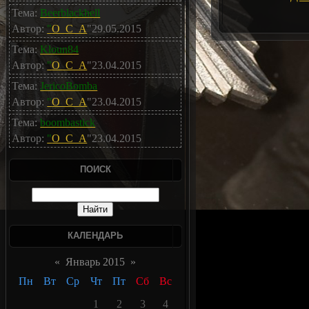
Тема:
Beerblackhell
Автор:
"
O_C_A
"29.05.2015
Тема:
Kloun84
Автор:
"
O_C_A
"23.04.2015
Тема:
JericoBomba
Автор:
"
O_C_A
"23.04.2015
Тема:
boombastick
Автор:
"
O_C_A
"23.04.2015
ПОИСК
КАЛЕНДАРЬ
«
Январь 2015
»
Пн
Вт
Ср
Чт
Пт
Сб
Вс
1
2
3
4