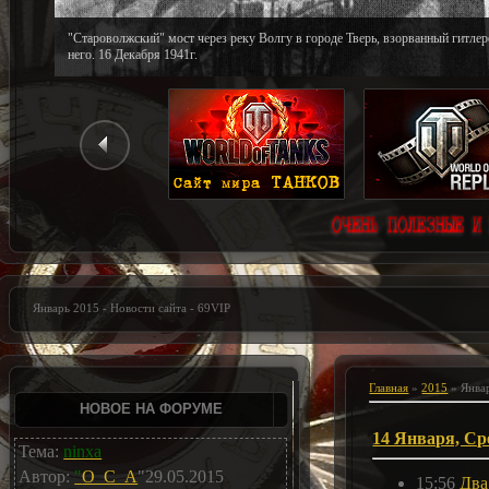
"Староволжский" мост через реку Волгу в городе Тверь, взорванный гитле
него. 16 Декабря 1941г.
Январь 2015 - Новости сайта - 69VIP
Главная
»
2015
»
Янва
НОВОЕ НА ФОРУМЕ
14 Января, Ср
Тема:
ninxa
Автор:
"
O_C_A
"29.05.2015
15:56
Два