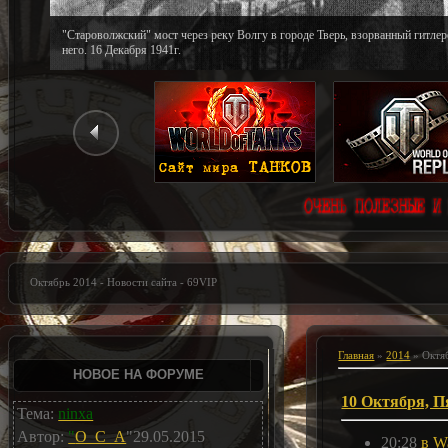
"Староволжский" мост через реку Волгу в городе Тверь, взорванный гитле
него. 16 Декабря 1941г.
Октябрь 2014 - Новости сайта - 69VIP
Главная
»
2014
»
Октя
НОВОЕ НА ФОРУМЕ
10 Октября, 
Тема:
ninxa
Автор:
"
O_C_A
"29.05.2015
20:28
в W