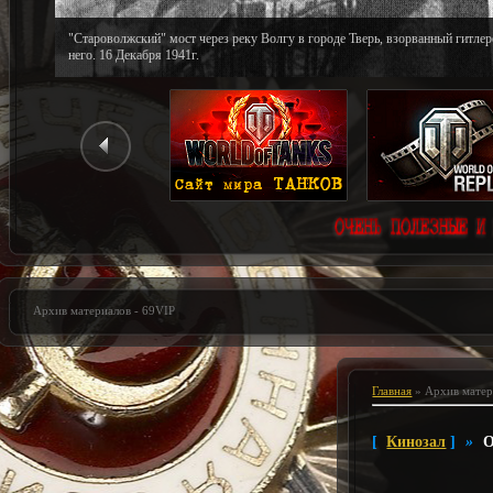
Разминирование окраин города Твери. Малые Перемерки. Декабрь 1941г.
Архив материалов - 69VIP
Главная
»
Архив матер
[
Кинозал
]
»
О