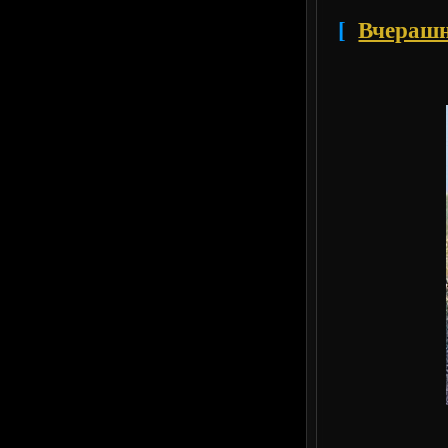
[
Вчерашн