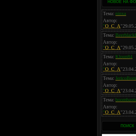
НОВОЕ НА Ф
Тема:
ninxa
Автор:
"
O_C_A
"29.05.
Тема:
Beerblackh
Автор:
"
O_C_A
"29.05.
Тема:
Kloun84
Автор:
"
O_C_A
"23.04.
Тема:
JericoBo
Автор:
"
O_C_A
"23.04.
Тема:
boombasti
Автор:
"
O_C_A
"23.04.
ПОИСК