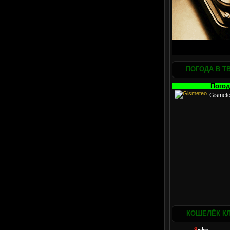
ПОГОДА В Т
Погод
Gismet
КОШЕЛЁК К