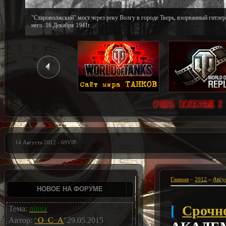
"Староволжский" мост через реку Волгу в городе Тверь, взорванный гитле
него. 16 Декабря 1941г.
14 Августа 2012 - 69VIP
Главная
»
2012
»
Авгу
НОВОЕ НА ФОРУМЕ
[
Срочно
Тема:
ninxa
Автор:
"
O_C_A
"29.05.2015