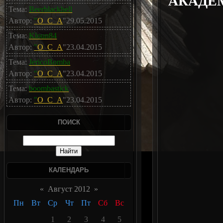
АКАДЕМ
Тема:
Beerblackhell
Автор:
"
O_C_A
"29.05.2015
Тема:
Kloun84
Автор:
"
O_C_A
"23.04.2015
Тема:
JericoBomba
Автор:
"
O_C_A
"23.04.2015
Тема:
boombastick
Автор:
"
O_C_A
"23.04.2015
ПОИСК
КАЛЕНДАРЬ
«
Август 2012
»
Пн
Вт
Ср
Чт
Пт
Сб
Вс
1
2
3
4
5