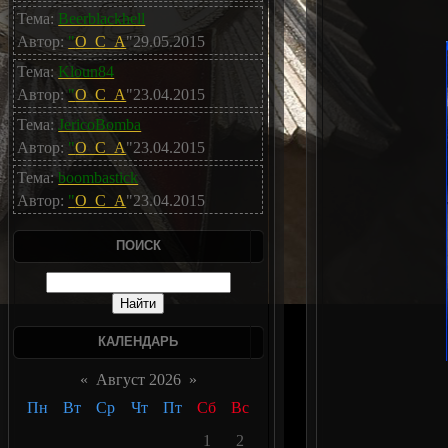
Тема:
Beerblackhell
Автор:
"
O_C_A
"29.05.2015
Тема:
Kloun84
Автор:
"
O_C_A
"23.04.2015
Тема:
JericoBomba
Автор:
"
O_C_A
"23.04.2015
Тема:
boombastick
Автор:
"
O_C_A
"23.04.2015
ПОИСК
КАЛЕНДАРЬ
«
Август 2026
»
Пн
Вт
Ср
Чт
Пт
Сб
Вс
1
2