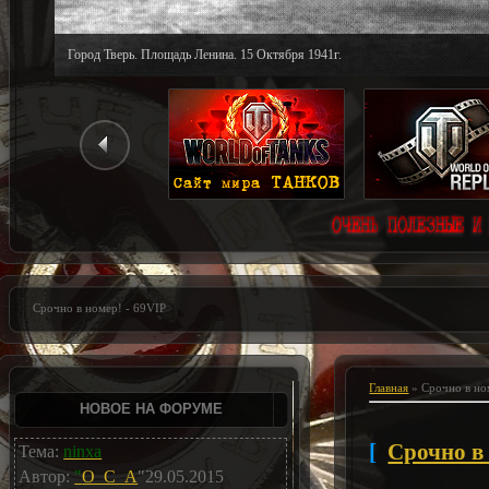
Город Тверь. Площадь Ленина. 15 Октября 1941г.
Срочно в номер! - 69VIP
Главная
»
Срочно в но
НОВОЕ НА ФОРУМЕ
[
Срочно в
Тема:
ninxa
Автор:
"
O_C_A
"29.05.2015