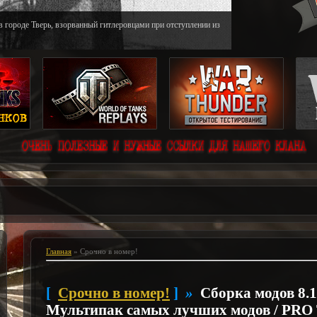
в городе Тверь, взорванный гитлеровцами при отступлении из
Главная
»
Срочно в номер!
[
Срочно в номер!
]
»
Сборка модов 8.1
Мультипак самых лучших модов / PRO 