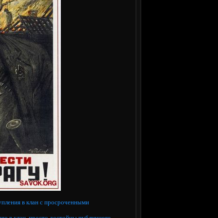
тупления в клан с просроченными
ию в клан, просто достойны публичного