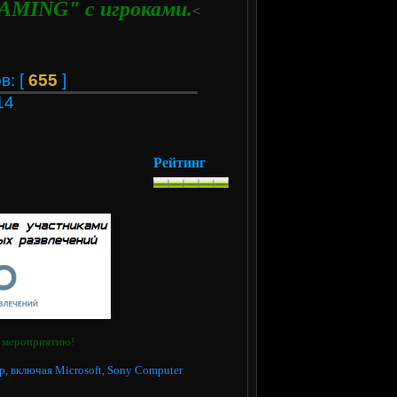
AMING" с игроками.
<
в: [
655
]
14
Рейтинг
у мероприятию!
, включая Microsoft, Sony Computer