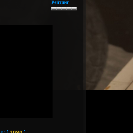
Рейтинг
в: [
1080
]