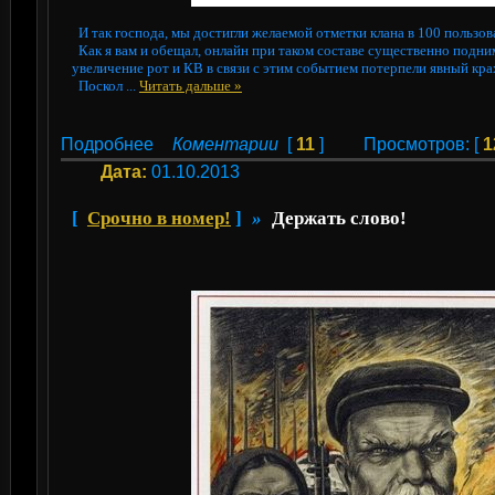
И так господа, мы достигли желаемой отметки клана в 100 пользов
Как я вам и обещал, онлайн при таком составе существенно подним
увеличение рот и КВ в связи с этим событием потерпели явный кра
Поскол
...
Читать дальше »
Подробнее
Коментарии
[
11
]
Просмотров: [
1
Дата:
01.10.2013
[
Срочно в номер!
]
»
Держать слово!