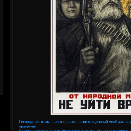
Господа, вот и закончился срок амнистии отведенный мной для вс
ордерами!
Все кто настолько сильно презирают призывы офицеров к вступлен