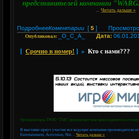
представителей компании "WARG
...
Читать дальше »
Подробнее
Коментарии
[
5
]
Просмотро
_O_C_A_
Дата:
06.01.20
Опубликовал:
[
Срочно в номер!
]
»
Кто с нами???
Организаторы ТРОО "ТАК",предлагают вам присоединится к этом
В выставке приут участие все ведущие компании-производители игр
Entertainment, Activision, Nin
...
Читать дальше »