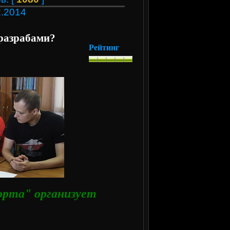
2.2014
 разрабами?
Рейтинг
орта" организует