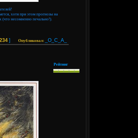
ателей!
ется, хотя при этом прогнозы на
х (что несомненно печально!).
234
]
_O_C_A_
Опубликовал:
Рейтинг