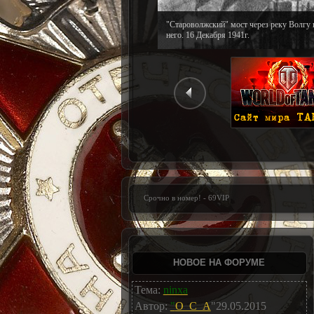
"Староволжский" мост через реку Волгу 
него. 16 Декабря 1941г.
Срочно в номер! - 69VIP
НОВОЕ НА ФОРУМЕ
Тема:
ninxa
Автор:
"
O_C_A
"29.05.2015