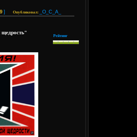
9
]
_O_C_A_
Опубликовал:
 щедрость"
Рейтинг