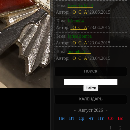
Тема:
Beerblackhell
Автор:
"
O_C_A
"29.05.2015
Тема:
Kloun84
Автор:
"
O_C_A
"23.04.2015
Тема:
JericoBomba
Автор:
"
O_C_A
"23.04.2015
Тема:
boombastick
Автор:
"
O_C_A
"23.04.2015
ПОИСК
КАЛЕНДАРЬ
«
Август 2026
»
Пн
Вт
Ср
Чт
Пт
Сб
Вс
1
2