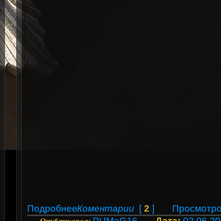
Подробнее
Коментарии
[
2
]
Просмотро
PUMaG16
Дата:
02.06.2