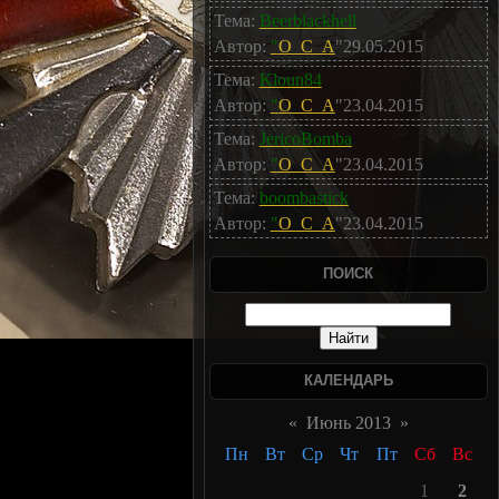
Тема:
Beerblackhell
Автор:
"
O_C_A
"29.05.2015
Тема:
Kloun84
Автор:
"
O_C_A
"23.04.2015
Тема:
JericoBomba
Автор:
"
O_C_A
"23.04.2015
Тема:
boombastick
Автор:
"
O_C_A
"23.04.2015
ПОИСК
КАЛЕНДАРЬ
«
Июнь 2013
»
Пн
Вт
Ср
Чт
Пт
Сб
Вс
1
2