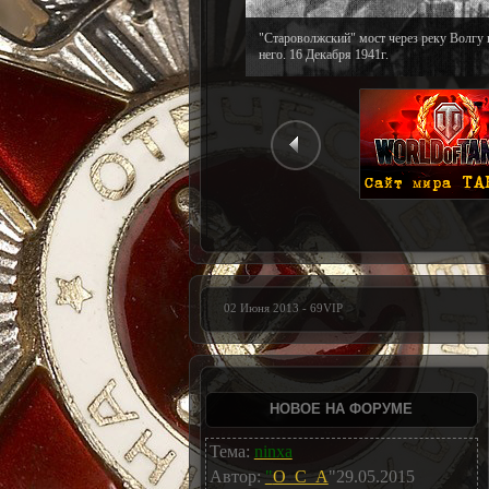
"Староволжский" мост через реку Волгу 
него. 16 Декабря 1941г.
02 Июня 2013 - 69VIP
НОВОЕ НА ФОРУМЕ
Тема:
ninxa
Автор:
"
O_C_A
"29.05.2015