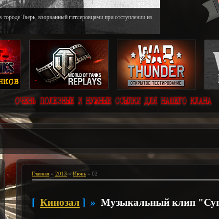
в городе Тверь, взорванный гитлеровцами при отступлении из
Главная
»
2013
»
Июнь
»
02
[
Кинозал
]
»
Музыкальный клип "Су