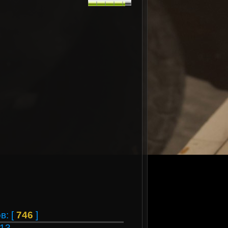
в: [
746
]
013