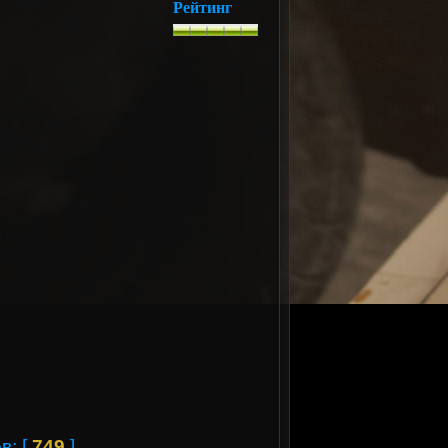
Рейтинг
в: [
749
]