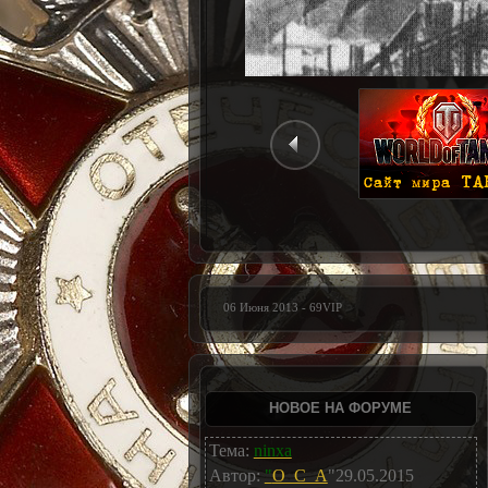
Разминирование окраин города Твери. Ма
06 Июня 2013 - 69VIP
НОВОЕ НА ФОРУМЕ
Тема:
ninxa
Автор:
"
O_C_A
"29.05.2015