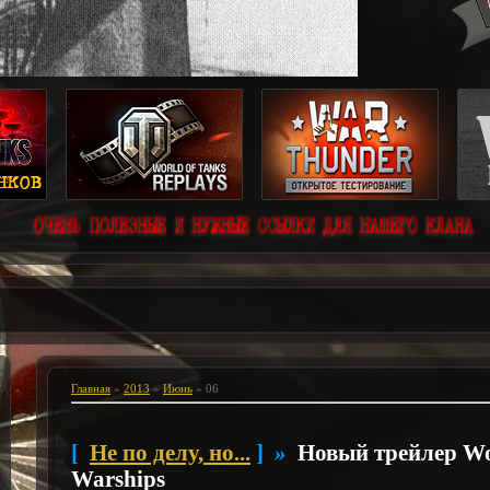
лые Перемерки. Декабрь 1941г.
Главная
»
2013
»
Июнь
»
06
[
Не по делу, но...
]
»
Новый трейлер Wo
Warships