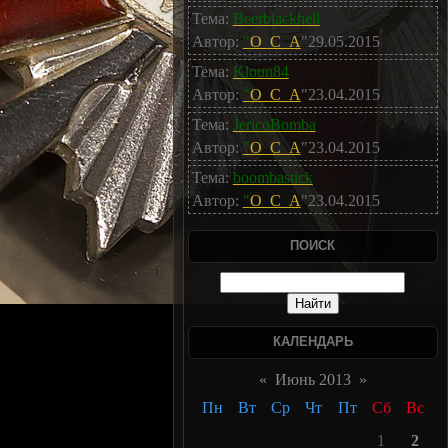
Тема:
Beerblackhell
Автор:
"
O_C_A
"29.05.2015
Тема:
Kloun84
Автор:
"
O_C_A
"23.04.2015
Тема:
JericoBomba
Автор:
"
O_C_A
"23.04.2015
Тема:
boombastick
Автор:
"
O_C_A
"23.04.2015
ПОИСК
КАЛЕНДАРЬ
«
Июнь 2013
»
Пн
Вт
Ср
Чт
Пт
Сб
Вс
1
2